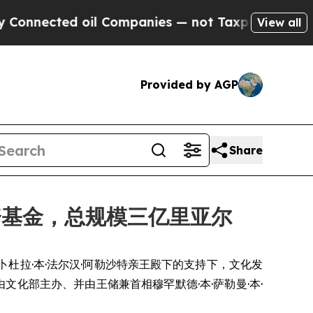
nected oil Companies — not Taxpayers — the Chan
View all
Provided by AGP
Share
资基金，总规模三亿里亚尔
尔·本·阿卜杜拉·本·法尔汉·阿勒沙特亲王殿下的支持下，文化发
化部主办、并由王储兼首相穆罕默德·本·萨勒曼·本·