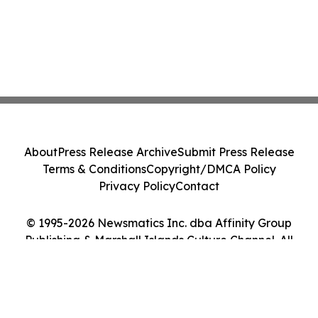
About
Press Release Archive
Submit Press Release
Terms & Conditions
Copyright/DMCA Policy
Privacy Policy
Contact
© 1995-2026 Newsmatics Inc. dba Affinity Group
Publishing & Marshall Islands Culture Channel. All
Rights Reserved.
Cookie Settings / Your Privacy Choices